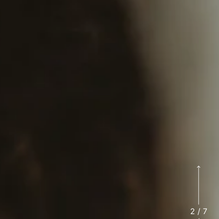
2
/
7